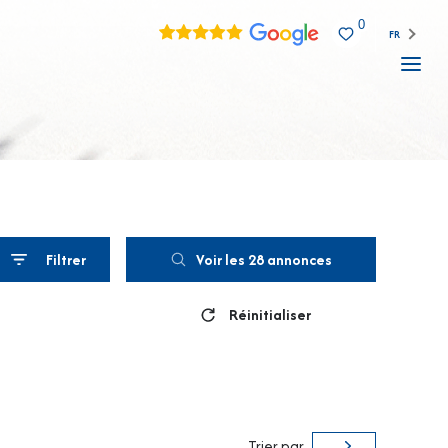
0
FR
Filtrer
Voir les
28
annonces
Réinitialiser
Trier par