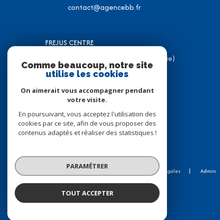
contact@agencebb.fr
FREJUS CENTRE
31 Place J.C Formigé (Place de la Mairie)
Comme beaucoup, notre site
83600 Fréjus
utilise les cookies
04 94 82 31 05
On aimerait vous accompagner pendant
contact@agencebb.fr
votre visite.
En poursuivant, vous acceptez l'utilisation des
cookies par ce site, afin de vous proposer des
contenus adaptés et réaliser des statistiques !
© 2026 | Tous droits réservés
PARAMÉTRER
Nos honoraires
Nos partenaires
Mentions légales
Admin
Politique RGPD
Cookies
TOUT ACCEPTER
Réalisé par :