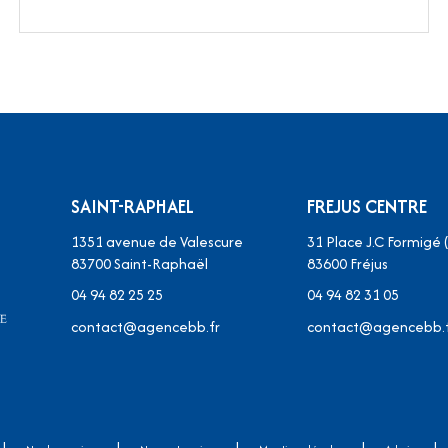
SAINT-RAPHAEL
FREJUS CENTRE
1351 avenue de Valescure
31 Place J.C Formigé 
83700
Saint-Raphaël
83600 Fréjus
04 94 82 25 25
04 94 82 31 05
contact@agencebb.fr
contact@agencebb.