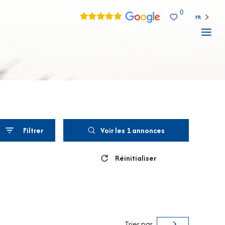
0
FR
Filtrer
Voir les
1
annonces
Réinitialiser
Trier par