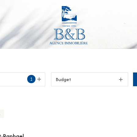
1
Budget
L
St-Raphael