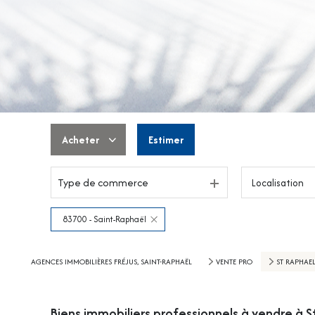
Acheter
Estimer
Type de commerce
Localisation
De l'ancien
De l'immo pro
83700 - Saint-Raphaël
AGENCES IMMOBILIÈRES FRÉJUS, SAINT-RAPHAËL
VENTE PRO
ST RAPHAE
Biens immobiliers professionnels à vendre à 