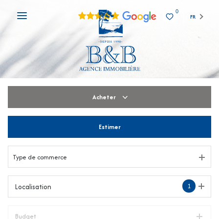
0
FR
Acheter
Estimer
De l'ancien
De l'immo pro
Type de commerce
1
Localisation
Budget