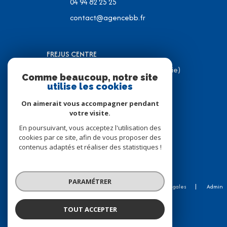
04 94 82 25 25
contact@agencebb.fr
FREJUS CENTRE
31 Place J.C Formigé (Place de la Mairie)
Comme beaucoup, notre site
83600 Fréjus
utilise les cookies
04 94 82 31 05
On aimerait vous accompagner pendant
contact@agencebb.fr
votre visite.
En poursuivant, vous acceptez l'utilisation des
cookies par ce site, afin de vous proposer des
contenus adaptés et réaliser des statistiques !
© 2026 | Tous droits réservés
PARAMÉTRER
Nos honoraires
Nos partenaires
Mentions légales
Admin
Politique RGPD
Cookies
TOUT ACCEPTER
Réalisé par :