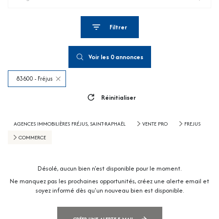
Filtrer
Voir les
0
annonces
83600 - Fréjus
Réinitialiser
AGENCES IMMOBILIÈRES FRÉJUS, SAINT-RAPHAËL
VENTE PRO
FREJUS
COMMERCE
Désolé, aucun bien n'est disponible pour le moment.
Ne manquez pas les prochaines opportunités, créez une alerte email et
soyez informé dès qu'un nouveau bien est disponible.