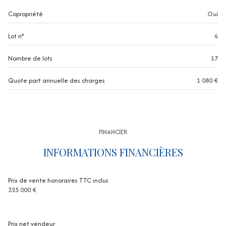
exposition Sud
Copropriété
Oui
1 niveau(x)
Lot n°
4
1er étage
Nombre de lots
17
4 étage(s)
Quote part annuelle des charges
1 080 €
terrasse
interphone
FINANCIER
INFORMATIONS FINANCIÈRES
quartier frejus plage résidence proche de la mer, Fréjus Plage
Prix de vente honoraires TTC inclus
325 000 €
Prix net vendeur