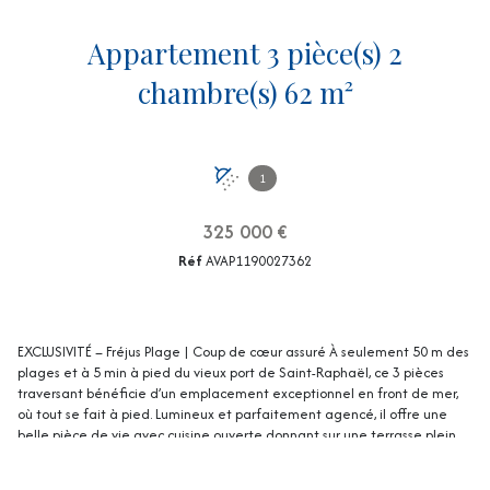
Appartement 3 pièce(s) 2
chambre(s) 62 m²
1
325 000 €
Réf
AVAP1190027362
EXCLUSIVITÉ – Fréjus Plage | Coup de cœur assuré À seulement 50 m des
plages et à 5 min à pied du vieux port de Saint-Raphaël, ce 3 pièces
traversant bénéficie d’un emplacement exceptionnel en front de mer,
où tout se fait à pied. Lumineux et parfaitement agencé, il offre une
belle pièce de vie avec cuisine ouverte donnant sur une terrasse plein
sud, au calme et ensoleillée. Deux chambres avec rangements et une
salle d’eau contemporaine complètent ce bien. Petit immeuble, faibles