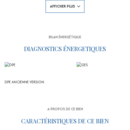
charges, adresse rare et recherchée. Idéal résidence principale,
AFFICHER PLUS
secondaire ou investissement. Charges annuelles : 1 080 € Les
informations sur les risques auxquels ce bien est exposé sont disponibles
sur le site Géorisques : www.georisques.gouv.fr Un bien coup de cœur en
exclusivité, à ne pas manquer !
BILAN ÉNERGÉTIQUE
DIAGNOSTICS ÉNERGETIQUES
DPE ANCIENNE VERSION
A PROPOS DE CE BIEN
CARACTÉRISTIQUES DE CE BIEN