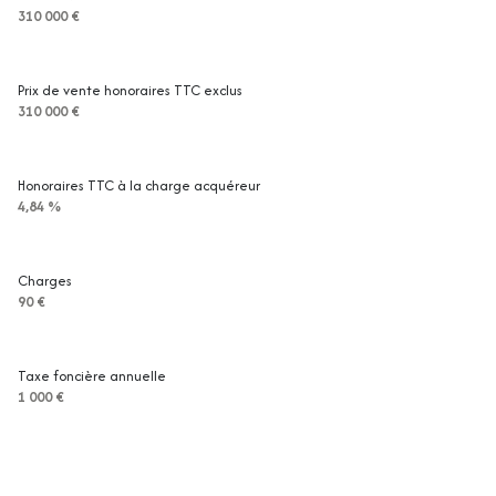
310 000 €
Prix de vente honoraires TTC exclus
310 000 €
Honoraires TTC à la charge acquéreur
4,84 %
Charges
90 €
Taxe foncière annuelle
1 000 €