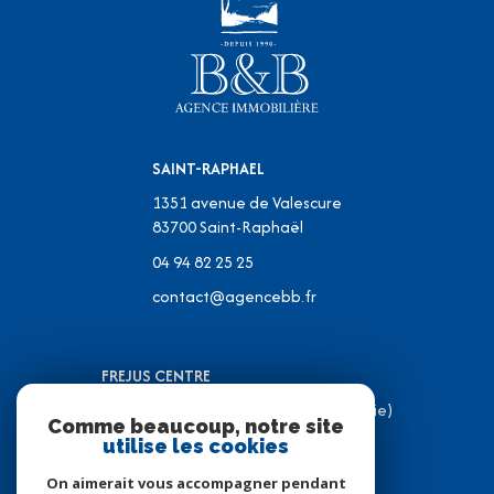
SAINT-RAPHAEL
1351 avenue de Valescure
83700
Saint-Raphaël
04 94 82 25 25
contact@agencebb.fr
FREJUS CENTRE
31 Place J.C Formigé (Place de la Mairie)
Comme beaucoup, notre site
83600 Fréjus
utilise les cookies
04 94 82 31 05
On aimerait vous accompagner pendant