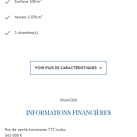
Surface 100 m²
terrain 1 076 m²
3 chambre(s)
1 salle(s) de bain
1 salle(s) d'eau
VOIR PLUS DE CARACTÉRISTIQUES
construit en 2020
cuisine américaine (équipée)
FINANCIER
Chauffage individuel : air pulsé (climatisation)
INFORMATIONS FINANCIÈRES
1 garage(s)
Prix de vente honoraires TTC inclus
545 000 €