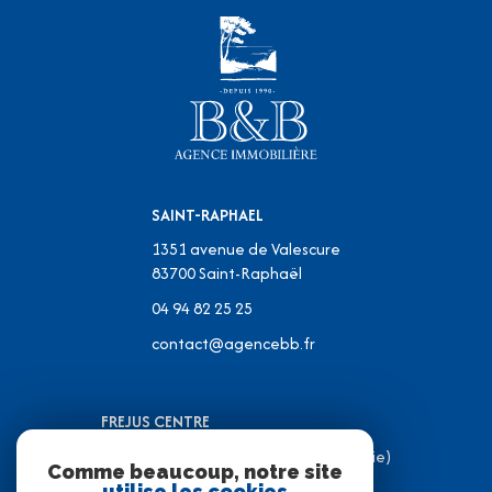
SAINT-RAPHAEL
1351 avenue de Valescure
83700
Saint-Raphaël
04 94 82 25 25
contact@agencebb.fr
FREJUS CENTRE
31 Place J.C Formigé (Place de la Mairie)
Comme beaucoup, notre site
83600 Fréjus
utilise les cookies