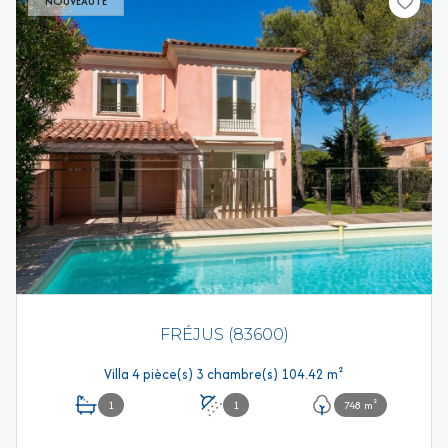
NOUVEAUTÉ
FRÉJUS (83600)
Villa 4 pièce(s) 3 chambre(s) 104.42 m²
1
1
748 m²