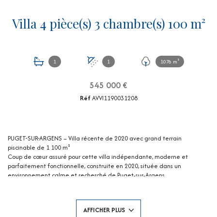
Villa 4 pièce(s) 3 chambre(s) 100 m²
1
1
1076 m²
545 000 €
Réf
AVVI1190031208
PUGET-SUR-ARGENS – Villa récente de 2020 avec grand terrain
piscinable de 1 100 m²
Coup de cœur assuré pour cette villa indépendante, moderne et
parfaitement fonctionnelle, construite en 2020, située dans un
environnement calme et recherché de Puget-sur-Argens.
Édifiée sur un terrain plat et clôturé de 1 110m², cette maison offre un
cadre de vie idéal pour profiter pleinement de l’extérieur avec une
belle possibilité de piscine.
AFFICHER PLUS
Dès l’entrée, vous serez séduits par une vaste pièce de vie lumineuse de