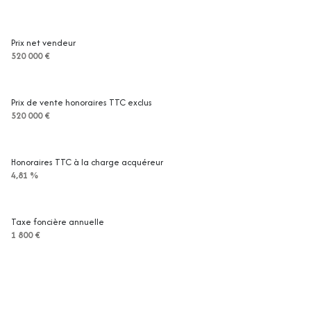
1 parking(s)
Prix net vendeur
exposition Sud
520 000 €
2 niveau(x)
Prix de vente honoraires TTC exclus
520 000 €
vue VERDURE
terrasse
Honoraires TTC à la charge acquéreur
4,81 %
arboré
Taxe foncière annuelle
piscinable
1 800 €
interphone