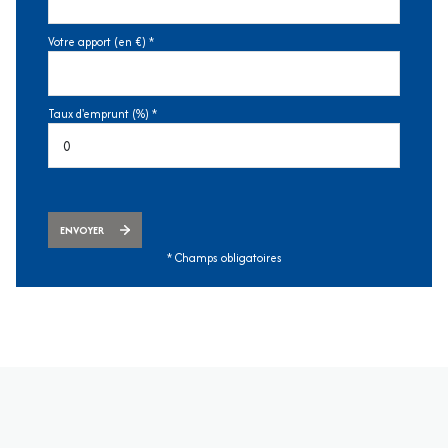
Votre apport (en €) *
Taux d'emprunt (%) *
ENVOYER
* Champs obligatoires