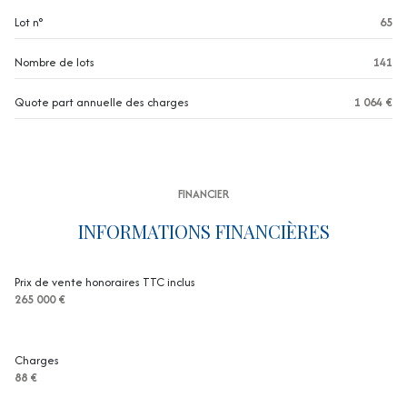
1 niveau(x)
Lot n°
65
2ème étage
Nombre de lots
141
3 étage(s)
Quote part annuelle des charges
1 064 €
ascenseur
terrasse
FINANCIER
INFORMATIONS FINANCIÈRES
visiophone
interphone
Prix de vente honoraires TTC inclus
265 000 €
accès handicapé
Charges
88 €