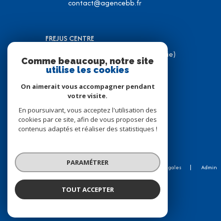
contact@agencebb.fr
FREJUS CENTRE
31 Place J.C Formigé (Place de la Mairie)
Comme beaucoup, notre site
83600 Fréjus
utilise les cookies
04 94 82 31 05
On aimerait vous accompagner pendant
contact@agencebb.fr
votre visite.
En poursuivant, vous acceptez l'utilisation des
cookies par ce site, afin de vous proposer des
contenus adaptés et réaliser des statistiques !
© 2026 | Tous droits réservés
PARAMÉTRER
Nos honoraires
Nos partenaires
Mentions légales
Admin
Politique RGPD
Cookies
TOUT ACCEPTER
Réalisé par :