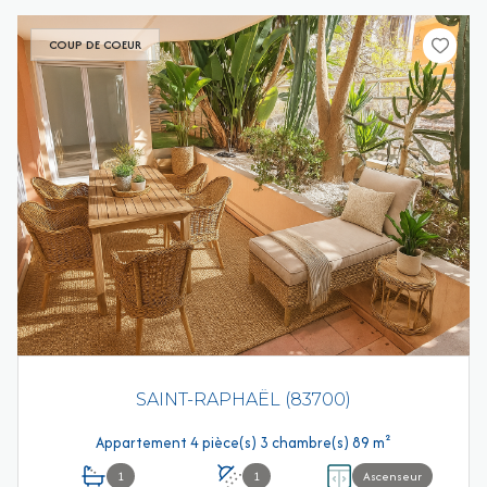
COUP DE COEUR
SAINT-RAPHAËL (83700)
Appartement 4 pièce(s) 3 chambre(s) 89 m²
1
1
Ascenseur