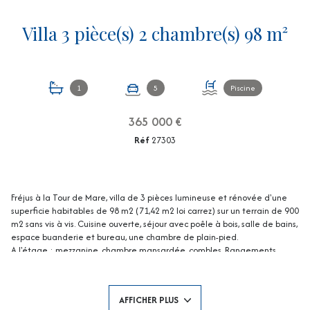
Villa 3 pièce(s) 2 chambre(s) 98 m²
1
5
Piscine
365 000 €
Réf
27303
Fréjus à la Tour de Mare, villa de 3 pièces lumineuse et rénovée d'une
superficie habitables de 98 m2 (71,42 m2 loi carrez) sur un terrain de 900
m2 sans vis à vis. Cuisine ouverte, séjour avec poêle à bois, salle de bains,
espace buanderie et bureau, une chambre de plain-pied.
A l'étage : mezzanine, chambre mansardée, combles. Rangements.
Piscine avec plage, terrain de boules, terrasses, abri jardin, possibilité de
stationner 5/6 voitures au sein de la villa.
Commerces à seulement 4 minutes en voiture.
AFFICHER PLUS
"Bienvenue Chez Vous" Honoraires charge vendeur