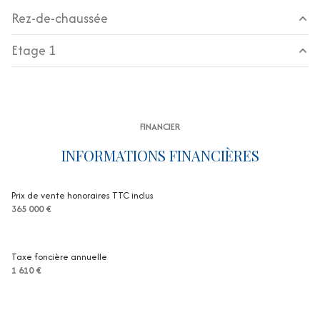
1 côté(s) mitoyen(s)
Rez-de-chaussée
1 niveau(x)
Etage 1
cuisine
9.44 m²
vue verdure
salon/sejour
25.12 m²
mezzanine
15.01 m²
salle de bain
6.09 m²
terrasse
chambre
17.43 m²
FINANCIER
chambre
10.14 m²
arboré
INFORMATIONS FINANCIÈRES
buanderie
4.23 m²
quartier tour de mare
Prix de vente honoraires TTC inclus
365 000 €
Taxe foncière annuelle
1 610 €