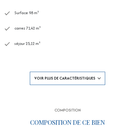
Surface 98 m²
carrez 71,42 m²
séjour 25,12 m²
2 chambre(s)
1 salle(s) de bain
VOIR PLUS DE CARACTÉRISTIQUES
cuisine américaine (semi-équipée)
5 parking(s)
COMPOSITION
exposition Est-Ouest
COMPOSITION DE CE BIEN