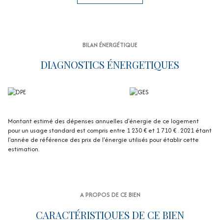
Un garage de 16,35 m² complète ce bien.
Prestations : double vitrage, ravalement de façade récemment
effectué (2025).
Le tout est édifié sur un terrain de 625 m², offrant un bel espace
extérieur.
BILAN ÉNERGÉTIQUE
Les informations sur les risques auxquels ce bien est exposé sont
disponibles sur le site Géorisques :
www.georisques.gouv.fr
DIAGNOSTICS ÉNERGETIQUES
Montant estimé des dépenses annuelles d'énergie de ce logement
pour un usage standard est compris entre 1 230 € et 1 710 € . 2021 étant
l'année de référence des prix de l'énergie utilisés pour établir cette
estimation.
A PROPOS DE CE BIEN
CARACTÉRISTIQUES DE CE BIEN