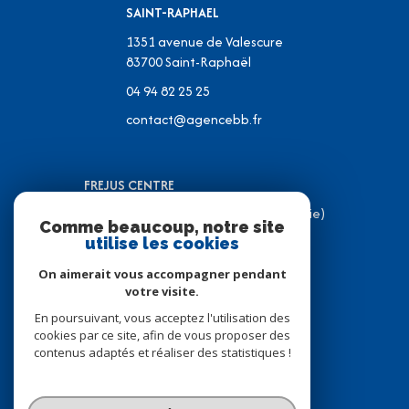
SAINT-RAPHAEL
1351 avenue de Valescure
83700
Saint-Raphaël
04 94 82 25 25
contact@agencebb.fr
FREJUS CENTRE
31 Place J.C Formigé (Place de la Mairie)
Comme beaucoup, notre site
83600 Fréjus
utilise les cookies
04 94 82 31 05
On aimerait vous accompagner pendant
contact@agencebb.fr
votre visite.
En poursuivant, vous acceptez l'utilisation des
cookies par ce site, afin de vous proposer des
contenus adaptés et réaliser des statistiques !
© 2026 | Tous droits réservés