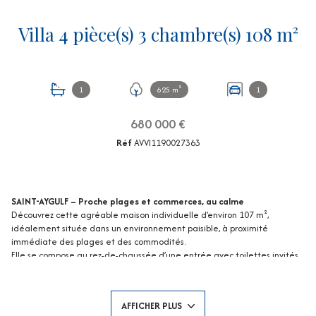
Villa 4 pièce(s) 3 chambre(s) 108 m²
1
625 m²
1
680 000 €
Réf
AVVI1190027363
SAINT-AYGULF – Proche plages et commerces, au calme
Découvrez cette agréable maison individuelle d’environ 107 m²,
idéalement située dans un environnement paisible, à proximité
immédiate des plages et des commodités.
Elle se compose au rez-de-chaussée d’une entrée avec toilettes invités,
d’un lumineux séjour/salle à manger ouvrant sur une terrasse, ainsi que
d’une cuisine ouverte conviviale.
À l’étage, vous trouverez trois chambres, une salle de bains et des
AFFICHER PLUS
toilettes indépendantes.