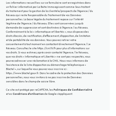
Les informations recueillies sur ce formulaire sont enregistrées dans
un fichier informatisé par La Boite Immo agissant comme Sous-traitant
du traitement pour la gestion de la clientèle/prospects de l'Agence / du
Réseau qui reste Responsable du Traitement de vos Données
personnelles. La base légale du traitement repose sur l'intérêt
légitime de l'Agence / du Réseau. Elles sont conservées jusqu'à
demande de suppression et sont destinées à l'Agence / au Réseau.
Conformément à la loi « informatique et libertés », vous disposez des
droits d’accès, de rectification, d’effacement, d’opposition, de limitation
et de portabilité de vos données. Vous pouvez retirer votre
consentement à tout moment en contactant directement l’Agence / Le
Réseau. Consultez le site
https://cnil.fr/fr
pour plus d’informations sur
vos droits. Si vous estimez, après avoir contacté l'Agence / le Réseau,
que vos droits « Informatique et Libertés » ne sont pas respectés, vous
pouvez adresser une réclamation à la CNIL. Nous vous informons de
l’existence de la liste d'opposition au démarchage téléphonique «
Bloctel », sur laquelle vous pouvez vous inscrire ici :
https://www.bloctel.gouv.fr
. Dans le cadre de la protection des Données
personnelles, nous vous invitons à ne pas inscrire de Données
sensibles dans le champ de saisie libre.
Ce site est protégé par reCAPTCHA, les
Politiques de Confidentialité
et es
Conditions d'utilisation
de Google s'appliquent.