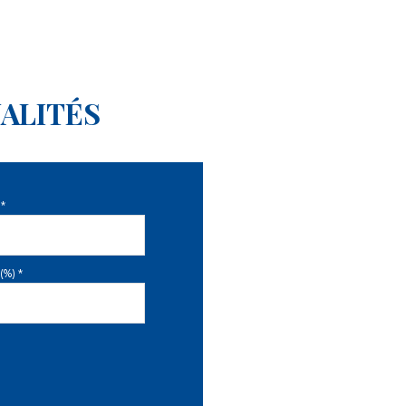
ALITÉS
*
(%) *