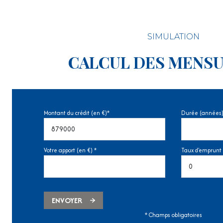
SIMULATION
CALCUL DES MENSU
Montant du crédit (en €)*
Durée (années)
Votre apport (en €) *
Taux d'emprunt 
ENVOYER
* Champs obligatoires