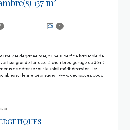
Villa 4 pièce(s) 3 chambre(s) 137 m²
²
1
ant une vue dégagée mer, d'une superficie habitable de
ouvert sur grande terrasse, 3 chambres, garage de 38m2,
ents de détente sous le soleil méditérranéen. Les
ponibles sur le site Géorisques : www. georisques. gouv.
TIQUE
ERGETIQUES