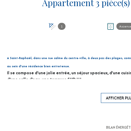
1
Ascens
A Saint-Raphaël, dans une rue calme du centre-ville, à deux pas des plages, co
au sein d’une résidence bien entretenue.
Il se compose d’une jolie entrée, un séjour spacieux, d’une cu
d’une salle d'eau, une terrasse SUD !!!
Les plus : climatisation, double vitrage et un parking privé vien
Emplacement idéal : tout se fait à pied !!!
AFFICHER PL
Bienvenue Chez Vous"
Honoraires charge acquéreur (inclus dans le prix affiché
(chauffage et eau inclus) - nombre de lots : 52
Les informations sur les risques auxquels ce bien est e
BILAN ÉNERGÉ
www. georisques. gouv. fr