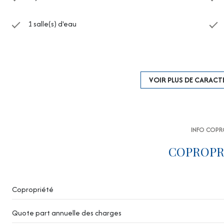
1 salle(s) d'eau
cuisine séparée (semi-équipée)
1 parking(s)
VOIR PLUS DE CARACT
1er étage
INFO COP
ascenseur
COPROPR
terrasse
quartier centre ville
Copropriété
Quote part annuelle des charges