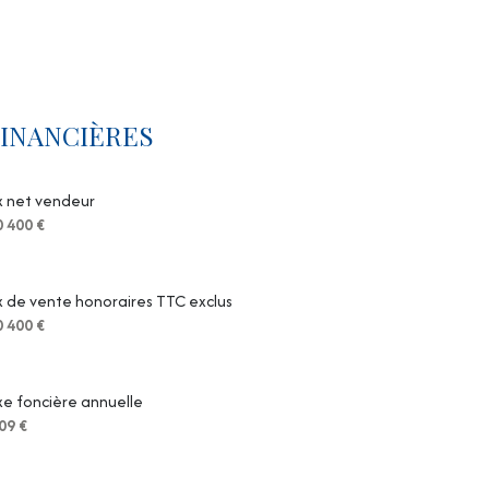
INANCIÈRES
x net vendeur
 400 €
x de vente honoraires TTC exclus
 400 €
e foncière annuelle
09 €