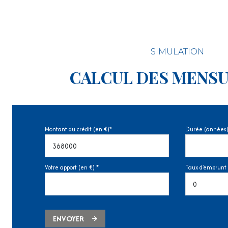
SIMULATION
CALCUL DES MENSU
Montant du crédit (en €)*
Durée (années)
Votre apport (en €) *
Taux d'emprunt 
ENVOYER