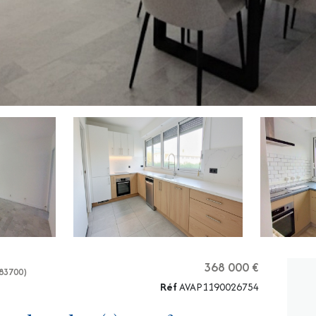
368 000 €
83700)
Réf
AVAP1190026754