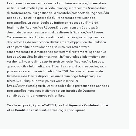
Les informations recueillies sur ce formulaire sont enregistrées dans
un fichier informatisé par La Boite Immo agissant comme Sous-traitant
du traitement pour la gestion de la clientèle/prospects de l'Agence / du
Réseau qui reste Responsable du Traitement de vos Données
personnelles. La base légale du traitement repose sur l'intérêt
légitime de l'Agence / du Réseau. Elles sont conservées jusqu'à
demande de suppression et sont destinées à l'Agence / au Réseau.
Conformément à la loi « informatique et libertés », vous disposez des
droits d’accès, de rectification, d’effacement, d’opposition, de limitation
et de portabilité de vos données. Vous pouvez retirer votre
consentement à tout moment en contactant directement l’Agence / Le
Réseau. Consultez le site
https://cnil.fr/fr
pour plus d’informations sur
vos droits. Si vous estimez, après avoir contacté l'Agence / le Réseau,
que vos droits « Informatique et Libertés » ne sont pas respectés, vous
pouvez adresser une réclamation à la CNIL. Nous vous informons de
l’existence de la liste d'opposition au démarchage téléphonique «
Bloctel », sur laquelle vous pouvez vous inscrire ici :
https://www.bloctel.gouv.fr
. Dans le cadre de la protection des Données
personnelles, nous vous invitons à ne pas inscrire de Données
sensibles dans le champ de saisie libre.
Ce site est protégé par reCAPTCHA, les
Politiques de Confidentialité
et es
Conditions d'utilisation
de Google s'appliquent.