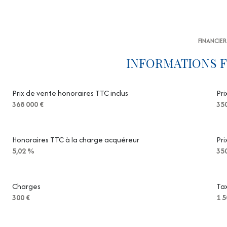
FINANCIER
INFORMATIONS F
Prix de vente honoraires TTC inclus
Pri
368 000 €
350
Honoraires TTC à la charge acquéreur
Pri
5,02 %
350
Charges
Tax
300 €
1 5