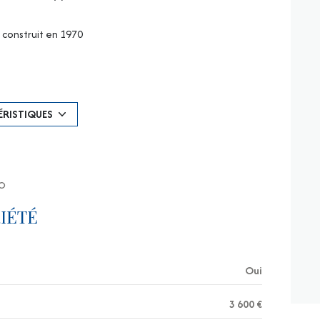
construit en 1970
Chauffage collectif : radiateur (autre)
exposition Nord-Sud
ÉRISTIQUES
5 étage(s)
RO
vue citadine
IÉTÉ
interphone
Oui
3 600 €