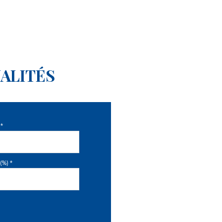
ALITÉS
*
(%) *