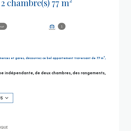
Appartement 3 pièce(s) 2 chambre(s) 77 m²
eur
1
mmerces et gares, découvrez ce bel appartement traversant de 77 m²,
isine indépendante, de deux chambres, des rangements,
t compléter ce bien rare en centre-ville.
US
) - Négociateur EI - charges annuelles 3600 €
xposé sont disponibles sur le site Géorisques :
TIQUE