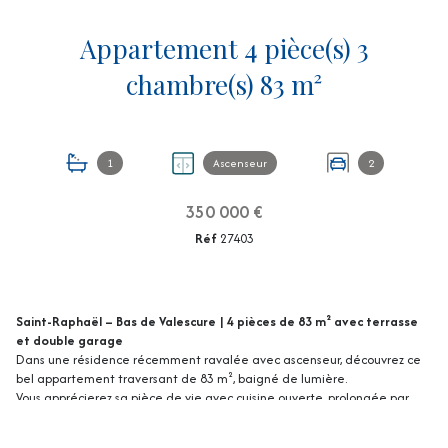
Appartement 4 pièce(s) 3
chambre(s) 83 m²
1
Ascenseur
2
350 000 €
Réf
27403
Saint-Raphaël – Bas de Valescure | 4 pièces de 83 m² avec terrasse
et double garage
Dans une résidence récemment ravalée avec ascenseur, découvrez ce
bel appartement traversant de 83 m², baigné de lumière.
Vous apprécierez sa pièce de vie avec cuisine ouverte, prolongée par
une spacieuse terrasse exposée ouest offrant une vue dégagée, sans
vis-à-vis.