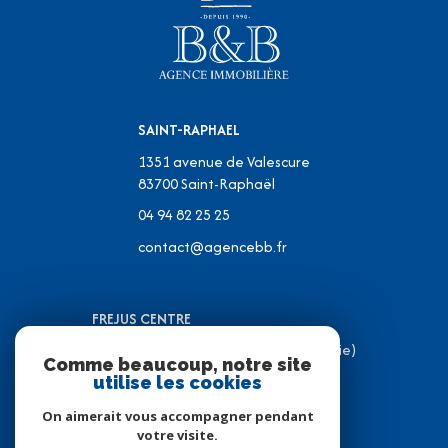
SAINT-RAPHAEL
1351 avenue de Valescure
83700
Saint-Raphaël
04 94 82 25 25
contact@agencebb.fr
FREJUS CENTRE
31 Place J.C Formigé (Place de la Mairie)
Comme beaucoup, notre site
83600 Fréjus
utilise les cookies
04 94 82 31 05
On aimerait vous accompagner pendant
contact@agencebb.fr
votre visite.