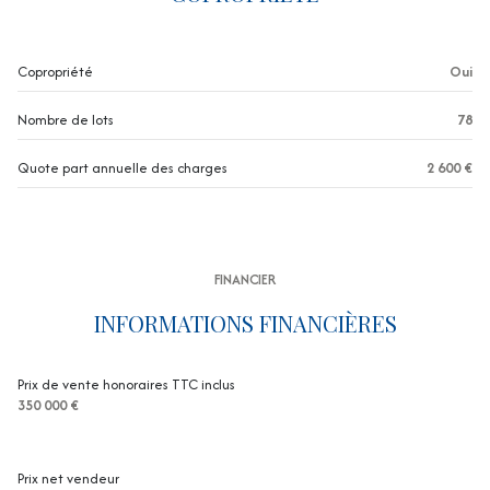
(climatisation)
2 garage(s)
Copropriété
Oui
exposition Ouest
Nombre de lots
78
Quote part annuelle des charges
2 600 €
1er étage
3 étage(s)
FINANCIER
ascenseur
INFORMATIONS FINANCIÈRES
vue dégagée
Prix de vente honoraires TTC inclus
terrasse
350 000 €
quartier bas valescure
Prix net vendeur