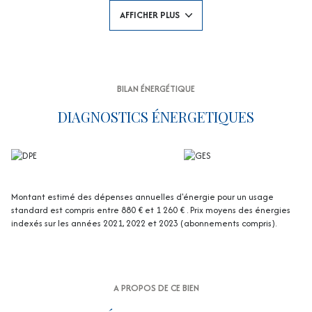
Côté nuit, trois chambres, une salle d'eau et de nombreux rangements
AFFICHER PLUS
composent un espace aussi fonctionnel qu'agréable.
Un grand double garage en sous-sol et des parkings visiteurs
complètent ce bien.
Luminosité, calme, terrasse et emplacement recherché : tous les
ingrédients sont réunis pour un véritable coup de cœur. À découvrir
sans tarder !
BILAN ÉNERGÉTIQUE
Honoraires charge acquéreur (inclus dans le prix affiché) -
Négociateur EI - charges annuelles 2600 € - nombre de lots
DIAGNOSTICS ÉNERGETIQUES
principaux : 32
Les informations sur les risques auxquels ce bien est exposé sont
disponibles sur le site Géorisques : www. georisques. gouv. fr
Montant estimé des dépenses annuelles d'énergie pour un usage
standard est compris entre 880 € et 1 260 € . Prix moyens des énergies
indexés sur les années 2021, 2022 et 2023 (abonnements compris).
A PROPOS DE CE BIEN