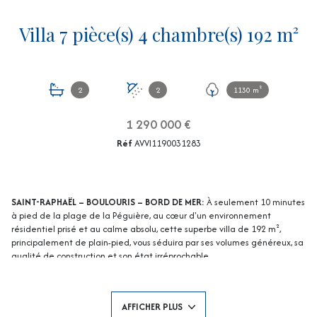
Villa 7 pièce(s) 4 chambre(s) 192 m²
2
2
1130 m²
1 290 000 €
Réf
AVVI1190031283
SAINT-RAPHAËL – BOULOURIS – BORD DE MER:
À seulement 10 minutes
à pied de la plage de la Péguière, au cœur d'un environnement
résidentiel prisé et au calme absolu, cette superbe villa de 192 m²,
principalement de plain-pied, vous séduira par ses volumes généreux, sa
qualité de construction et son état irréprochable.
Édifiée sur un magnifique terrain plat et paysager, elle offre un vaste
espace de vie avec cheminée, une cuisine ouverte avec arrière-cuisine,
4 suites avec salles de bains privatives, buanderie, dressing, ainsi qu'un
AFFICHER PLUS
espace indépendant idéal pour recevoir famille et amis ou envisager un