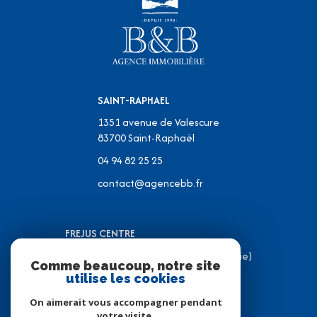
SAINT-RAPHAEL
1351 avenue de Valescure
83700
Saint-Raphaël
04 94 82 25 25
contact@agencebb.fr
FREJUS CENTRE
31 Place J.C Formigé (Place de la Mairie)
Comme beaucoup, notre site
83600 Fréjus
utilise les cookies
04 94 82 31 05
On aimerait vous accompagner pendant
contact@agencebb.fr
votre visite.