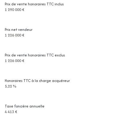
1 garage(s)
Prix de vente honoraires TTC inclus
1 290 000 €
3 parking(s)
Prix net vendeur
exposition Sud-Ouest
1 226 000 €
vue VERDURE - AUCUN VIS A VIS
Prix de vente honoraires TTC exclus
1 226 000 €
terrasse
arboré
Honoraires TTC à la charge acquéreur
5,22 %
piscinable
Taxe foncière annuelle
visiophone
4 413 €
quartier Boulouris