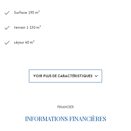
Surface 192 m²
terrain 1 130 m²
séjour 40 m²
4 chambre(s)
2 salle(s) de bain
VOIR PLUS DE CARACTÉRISTIQUES
2 salle(s) d'eau
construit en 2002
FINANCIER
cuisine américaine (équipée)
INFORMATIONS FINANCIÈRES