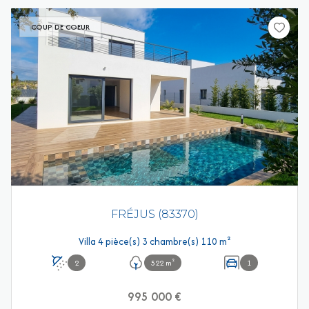
COUP DE COEUR
FRÉJUS (83370)
Villa 4 pièce(s) 3 chambre(s) 110 m²
2
522 m²
1
995 000 €