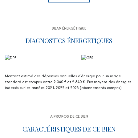
projet locatif.
Terrasses ensoleillées, piscine 10 x 5 m, chauffée solarium avec vue
dégagée sur la verdure, beau garage et plusieurs stationnements
complètent ce bien rare.
Un véritable coup de cœur dans l'un des secteurs les plus recherchés
BILAN ÉNERGÉTIQUE
de Boulouris, où confort, élégance et douceur de vivre se
rencontrent.
DIAGNOSTICS ÉNERGETIQUES
Les informations sur les risques auxquels ce bien est exposé sont
disponibles sur le site Géorisques :
www.georisques.gouv.fr
.
Montant estimé des dépenses annuelles d'énergie pour un usage
standard est compris entre 2 040 € et 2 840 € . Prix moyens des énergies
indexés sur les années 2021, 2022 et 2023 (abonnements compris).
A PROPOS DE CE BIEN
CARACTÉRISTIQUES DE CE BIEN