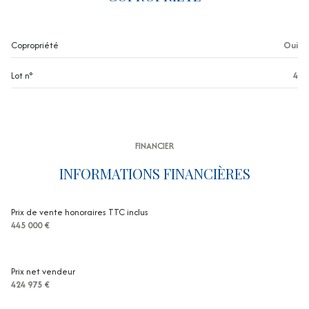
exposition Sud-Ouest
Copropriété
Oui
1er étage
Lot n°
4
vue Mer
balcon
FINANCIER
terrasse
INFORMATIONS FINANCIÈRES
quartier centre ville
Prix de vente honoraires TTC inclus
445 000 €
Prix net vendeur
424 975 €