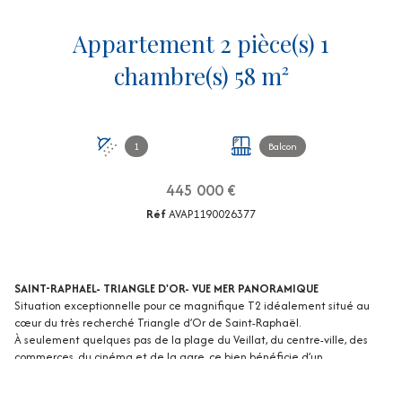
Appartement 2 pièce(s) 1
chambre(s) 58 m²
1
Balcon
445 000 €
Réf
AVAP1190026377
SAINT-RAPHAEL- TRIANGLE D'OR- VUE MER PANORAMIQUE
Situation exceptionnelle pour ce magnifique T2 idéalement situé au
cœur du très recherché Triangle d’Or de Saint-Raphaël.
À seulement quelques pas de la plage du Veillat, du centre-ville, des
commerces, du cinéma et de la gare, ce bien bénéficie d’un
emplacement numéro 1, permettant un mode de vie entièrement à
pied.