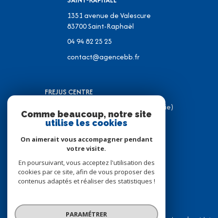
1351 avenue de Valescure
83700
Saint-Raphaël
04 94 82 25 25
contact@agencebb.fr
FREJUS CENTRE
31 Place J.C Formigé (Place de la Mairie)
Comme beaucoup, notre site
83600 Fréjus
utilise les cookies
04 94 82 31 05
On aimerait vous accompagner pendant
contact@agencebb.fr
votre visite.
En poursuivant, vous acceptez l'utilisation des
cookies par ce site, afin de vous proposer des
contenus adaptés et réaliser des statistiques !
© 2026 | Tous droits réservés
PARAMÉTRER