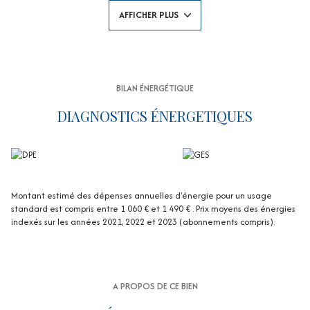
Situé au premier et dernier étage d’une petite copropriété intimiste de
AFFICHER PLUS
seulement 3 lots avec entrée indépendante, l’appartement offre un
cadre de vie rare alliant calme absolu, confort et proximité immédiate
de toutes les commodités.
Son atout majeur : une superbe terrasse tropézienne avec une vue mer
panoramique exceptionnelle sur la baie et la ville, idéale pour profiter
pleinement des couchers de soleil.
BILAN ÉNERGÉTIQUE
Le bien est en excellent état, sans travaux à prévoir, et dispose
également d’un emplacement de stationnement, un véritable privilège
DIAGNOSTICS ÉNERGETIQUES
dans ce secteur prisé.
Absence de charges de copropriété.
Un bien rare sur le marché, idéal en résidence principale, secondaire ou
pour un investissement patrimonial de qualité.
À découvrir rapidement.
Montant estimé des dépenses annuelles d'énergie pour un usage
standard est compris entre 1 060 € et 1 490 € . Prix moyens des énergies
indexés sur les années 2021, 2022 et 2023 (abonnements compris).
A PROPOS DE CE BIEN