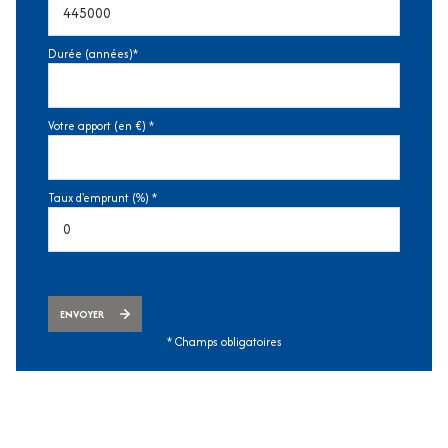
Durée (années)*
Votre apport (en €) *
Taux d'emprunt (%) *
ENVOYER
* Champs obligatoires