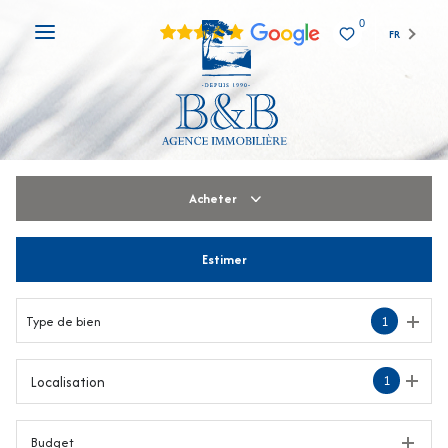
0
FR
Acheter
Estimer
De l'ancien
De l'immo pro
Type de bien
1
1
Localisation
Budget