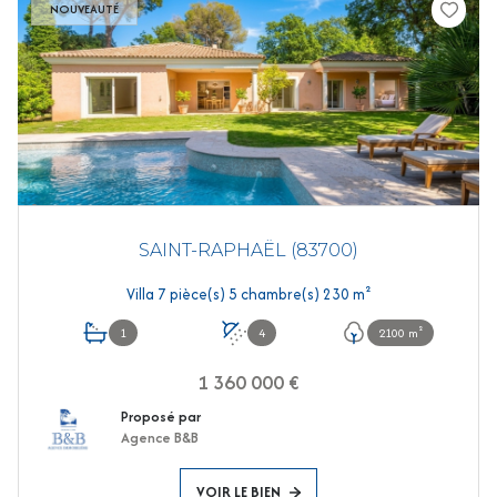
NOUVEAUTÉ
SAINT-RAPHAËL (83700)
Villa 7 pièce(s) 5 chambre(s) 230 m²
1
4
2100 m²
1 360 000 €
Proposé par
Agence B&B
VOIR LE BIEN